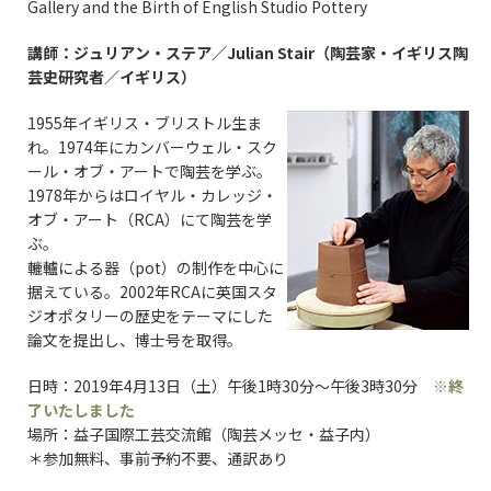
Gallery and the Birth of English Studio Pottery
講師：ジュリアン・ステア／Julian Stair（陶芸家・イギリス陶
芸史研究者／イギリス）
1955年イギリス・ブリストル生ま
れ。1974年にカンバーウェル・スク
ール・オブ・アートで陶芸を学ぶ。
1978年からはロイヤル・カレッジ・
オブ・アート（RCA）にて陶芸を学
ぶ。
轆轤による器（pot）の制作を中心に
据えている。2002年RCAに英国スタ
ジオポタリーの歴史をテーマにした
論文を提出し、博士号を取得。
日時：2019年4月13日（土）午後1時30分～午後3時30分
※終
了いたしました
場所：益子国際工芸交流館（陶芸メッセ・益子内）
＊参加無料、事前予約不要、通訳あり