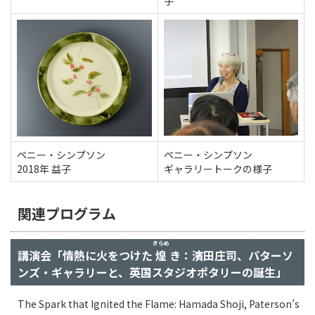
子
ペニー・シンプソン
ペニー・シンプソン
2018年 益子
ギャラリートークの様子
関連プログラム
きらめ
講演会「情熱に火をつけた
煌
き：濱田庄司、パターソ
ンズ・ギャラリーと、英国スタジオポタリーの誕生」
The Spark that Ignited the Flame: Hamada Shoji, Paterson’s