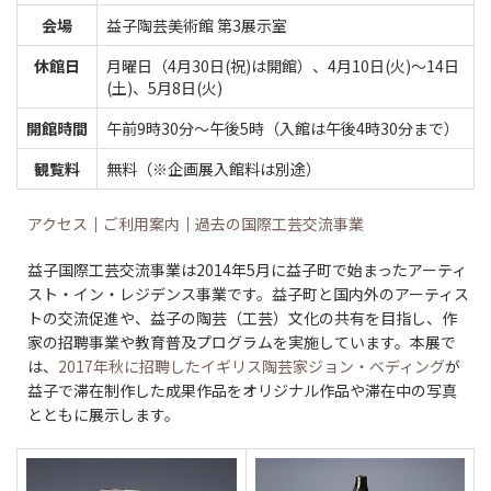
会場
益子陶芸美術館 第3展示室
休館日
月曜日（4月30日(祝)は開館）、4月10日(火)～14日
(土)、5月8日(火)
開館時間
午前9時30分～午後5時（入館は午後4時30分まで）
観覧料
無料（※企画展入館料は別途）
アクセス
｜
ご利用案内
｜
過去の国際工芸交流事業
益子国際工芸交流事業は2014年5月に益子町で始まったアーティ
スト・イン・レジデンス事業です。益子町と国内外のアーティス
トの交流促進や、益子の陶芸（工芸）文化の共有を目指し、作
家の招聘事業や教育普及プログラムを実施しています。本展で
は、
2017年秋に招聘したイギリス陶芸家ジョン・ベディング
が
益子で滞在制作した成果作品をオリジナル作品や滞在中の写真
とともに展示します。