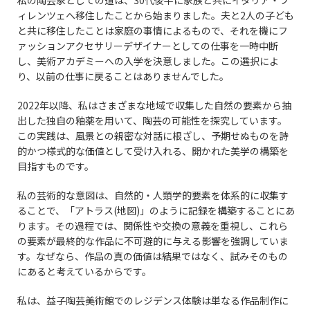
私の陶芸家としての道は、30代後半に家族と共にイタリア・フ
ィレンツェへ移住したことから始まりました。夫と2人の子ども
と共に移住したことは家庭の事情によるもので、それを機にフ
ァッションアクセサリーデザイナーとしての仕事を一時中断
し、美術アカデミーへの入学を決意しました。この選択によ
り、以前の仕事に戻ることはありませんでした。
2022年以降、私はさまざまな地域で収集した自然の要素から抽
出した独自の釉薬を用いて、陶芸の可能性を探究しています。
この実践は、風景との親密な対話に根ざし、予期せぬものを詩
的かつ様式的な価値として受け入れる、開かれた美学の構築を
目指すものです。
私の芸術的な意図は、自然的・人類学的要素を体系的に収集す
ることで、「アトラス(地図)」のように記録を構築することにあ
ります。その過程では、関係性や交換の意義を重視し、これら
の要素が最終的な作品に不可避的に与える影響を強調していま
す。なぜなら、作品の真の価値は結果ではなく、試みそのもの
にあると考えているからです。
私は、益子陶芸美術館でのレジデンス体験は単なる作品制作に