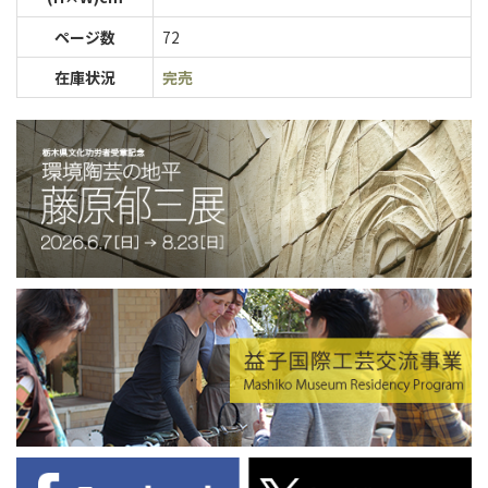
ページ数
72
在庫状況
完売