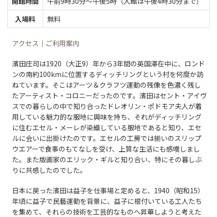
開館時間
午前9時30分～午後5時（入館は午後4時30分まで）
入場料
無料
アクセス
｜
ご利用案内
濱田庄司は1920（大正9）年から3年間の英国滞在中に、ロンド
ンの南約100kmに位置するディッチリングという村を何度か訪
ねています。そこはアーツ＆クラフツ運動の残像を色濃く残し
たアーティスト・コロニーだったのです。濱田はセント・アイヴ
スでの暮らしの中で知り合ったドレオリン・ポドモア夫人が着
用している魅力的な服地に興味を持ち、それがディッチリング
に住むエセル・メーレが染織している服地であると知り、エセ
ルに会いに出掛けたのです。エセルの工房では揃いのスリップ
ウエアーで食事のもてなしを受け、上質な生活にも感嘆しまし
た。また版画家のエリック・ギルと知り合い、特にその暮しぶ
りに共感したのでした。
日本に戻った濱田は益子を仕事場と定めると、1940（昭和15）
年頃に益子で民藝運動を背景に、益子に根付いている工人たち
を集めて、それらの技術を工芸的なものへ昇華しようと考えた