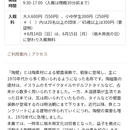
9:30-17:00（入館は閉館30分前まで）
時間
入館
大人600円（550円）、小中学生300円（250円）
料
＊（ ）内は20名以上の団体 ／ 65歳以上は300円（要
証明）
＊6月14日［日］は、6月15日［月］（栃木県民の日）
に替わり入館無料
ご利用案内
｜
アクセス
「陶壁」とは陶素材による壁面装飾で、戦後に登場し、主に
1970年代から多く用いられるようになった名称です。陶磁製の
建材は、イスラムのモザイクタイルやデルフトタイルなど、古
来から数多く用いられてきました。一方、木造建築が主流であ
った日本では、瓦は用いられていたものの、タイルなどの壁面
装飾が登場するのは明治期にまで下ります。近代以降、鉄とコ
ンクリートによる建物が作られていくにつれ、陶壁の需要も増
え、1970年代に急増しました。
本展では、一昨年に栃木県文化功労者となった、益子を拠点に
活動する陶壁作家、藤原郁三（1946～）の仕事を紹介します。