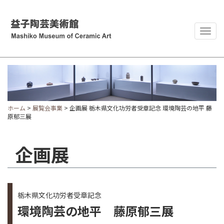
Togg
navig
ホーム
>
展覧会事業
> 企画展 栃木県文化功労者受章記念 環境陶芸の地平 藤
原郁三展
企画展
栃木県文化功労者受章記念
環境陶芸の地平 藤原郁三展