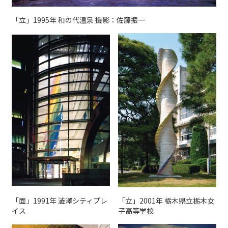
「立」1995年 和の代温泉 撮影：佐藤振一
「面」1991年 澁澤シティプレ
「立」2001年 栃木県立栃木女
イス
子高等学校