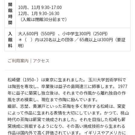
開
10月、11月 9:30-17:00
館
12月、1月 9:30-16:30
時
（入館は閉館30分前まで）
間
入
大人600円（550円）、小中学生300円（250円）
館
＊（ ）内は20名以上の団体 ／ 65歳以上は300円（要証
料
明）
ご利用案内
｜
アクセス
松崎健（1950- ）は東京に生まれました。 玉川大学芸術学科で
は陶芸を専攻し、卒業後は益子の島岡達三に師事します。 1977
年に益子に築窯し独立後は、それまでの作風から離れ独自の作
風を求め模索し、現在まで作陶に励んでいます。
織部、志埜、黄瀬戸といった茶陶を多く制作する松崎は、窯変
によって作品に生まれる表情を大切にしています。かつて、桃山
時代の茶陶は薪窯で焼成されました。それを目指した松崎も薪
窯焼成に挑戦するようになり、その高い焼成技術から生まれる
作品は国内外で高く評価されています。 イギリスやアメリカに