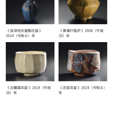
《 呉須地灰被瓢花器 》
《 黄瀬戸香炉 》2008（平成
2024（令和６）年
20）年
《 白鷺鎬茶盌 》2014（平成
《 志埜茶盌 》2024（令和６）
26）年
年