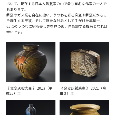
おいて、現存する日本人陶芸家の中で最も有名な作家の一人で
もあります。
薪窯やガス窯を自在に扱い、うつわを彩る窯変や薪窯だからこ
そ誕生する灰被、そして新たな試みとして手がけた紫埜—。
65点のうつわに宿る美しさを見つめ、再認識する機会となれば
幸いです。
《 窯変灰被大壷 》 2013（平
《 窯変灰被扁壷 》 2021（令
成25）年
和３）年