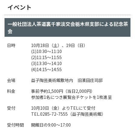
イベント
一般社団法人茶道裏千家淡交会栃木県支部による記念茶
会
日時
10月18日（土）、19日（日）
(1)10:30～11:10
(2)11:15～11:55
(3)13:30～14:10
(4)14:15～14:55
会場
益子陶芸美術館敷地内 旧濱田庄司邸
料金
事前予約1,500円（当日2,000円）
参加者1名につき展覧会チケットを1枚進呈
受付
10月10日（金）よりTELにて受付
TEL.0285-72-7555（益子陶芸美術館）
受付時間
開館日の9:00～17:00