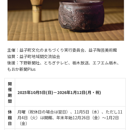
主催：益子町文化のまちづくり実行委員会、益子陶芸美術館
協賛：益子町地域間交流協会
後援：下野新聞社、とちぎテレビ、栃木放送、エフエム栃木、
もおか新聞Plus
開
催
2025年10月5日(日)－2026年1月12日(月・祝)
期
間
休
月曜（祝休日の場合は翌日）、11月5日（水）、ただし11
館
月4日（火）は開館、年末年始12月26日（金）～1月2日
日
（金）