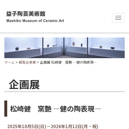
Togg
navig
ホーム
>
展覧会事業
> 企画展 松崎健 窯艶 ―健の陶表現―
企画展
松崎健 窯艶 ―健の陶表現―
2025年10月5日(日)－2026年1月12日(月・祝)