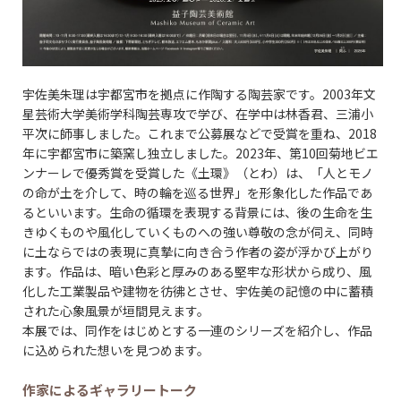
宇佐美朱理は宇都宮市を拠点に作陶する陶芸家です。2003年文
星芸術大学美術学科陶芸専攻で学び、在学中は林香君、三浦小
平次に師事しました。これまで公募展などで受賞を重ね、2018
年に宇都宮市に築窯し独立しました。2023年、第10回菊地ビエ
ンナーレで優秀賞を受賞した《土環》（とわ）は、「人とモノ
の命が土を介して、時の輪を巡る世界」を形象化した作品であ
るといいます。生命の循環を表現する背景には、後の生命を生
きゆくものや風化していくものへの強い尊敬の念が伺え、同時
に土ならではの表現に真摯に向き合う作者の姿が浮かび上がり
ます。作品は、暗い色彩と厚みのある堅牢な形状から成り、風
化した工業製品や建物を彷彿とさせ、宇佐美の記憶の中に蓄積
された心象風景が垣間見えます。
本展では、同作をはじめとする一連のシリーズを紹介し、作品
に込められた想いを見つめます。
作家によるギャラリートーク