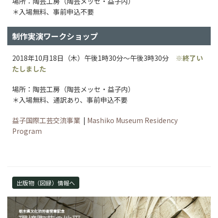
場所：陶芸工房（陶芸メッセ・益子内）
＊入場無料、事前申込不要
制作実演ワークショップ
2018年10月18日（木）午後1時30分～午後3時30分
※終了い
たしました
場所：陶芸工房（陶芸メッセ・益子内）
＊入場無料、通訳あり、事前申込不要
益子国際工芸交流事業
|
Mashiko Museum Residency
Program
出版物（図録）情報へ