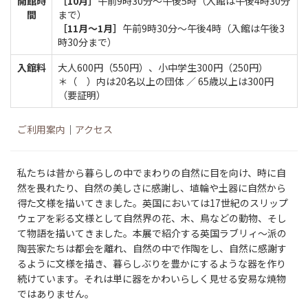
開館時
［10月］
午前9時30分～午後5時（入館は午後4時30分
間
まで）
［11月～1月］
午前9時30分～午後4時（入館は午後3
時30分まで）
入館料
大人600円（550円）、小中学生300円（250円）
＊（ ）内は20名以上の団体 ／ 65歳以上は300円
（要証明）
ご利用案内
｜
アクセス
私たちは昔から暮らしの中でまわりの自然に目を向け、時に自
然を畏れたり、自然の美しさに感謝し、埴輪や土器に自然から
得た文様を描いてきました。英国においては17世紀のスリップ
ウェアを彩る文様として自然界の花、木、鳥などの動物、そし
て物語を描いてきました。本展で紹介する英国ラブリィ〜派の
陶芸家たちは都会を離れ、自然の中で作陶をし、自然に感謝す
るように文様を描き、暮らしぶりを豊かにするような器を作り
続けています。それは単に器をかわいらしく見せる安易な焼物
ではありません。