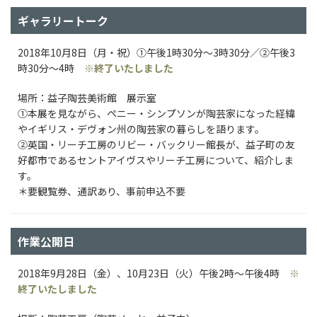
ギャラリートーク
2018年10月8日（月・祝）①午後1時30分～3時30分／②午後3
時30分〜4時
※終了いたしました
場所：益子陶芸美術館 展示室
①本展を見ながら、ペニー・シンプソンが陶芸家になった経緯
やイギリス・デヴォン州の陶芸家の暮らしを語ります。
②英国・リーチ工房のリビー・バックリー館長が、益子町の友
好都市であるセントアイヴスやリーチ工房について、紹介しま
す。
＊要観覧券、通訳あり、事前申込不要
作業公開日
2018年9月28日（金）、10月23日（火）午後2時～午後4時
※
終了いたしました