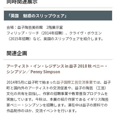
同時関連展示
「英国 魅惑のスリップウェア」
会場：益子陶芸美術館 2階展示室
フィリップ・リーチ（2014年招聘）、クライヴ・ボウエン
（2015年招聘）など、英国のスリップウェアを紹介します。
関連企画
アーティスト・イン・レジデンス in 益子 2018 秋 ペニー・
シンプソン／ Penny Simpson
2014年5月に益子町で始まった
益子国際工芸交流事業
では、益子
町と国内外のアーティストの交流促進や、益子の陶芸 （工芸）
文化の共有を目指し、作家の招聘事業や教育普及プログラムを
実施しています。今秋は、本展の紹介作家である イギリス陶芸
家ペニー・シンプソンを招聘します。滞在中は益子の原料での
作品制作のほか、交流イベントを行います。