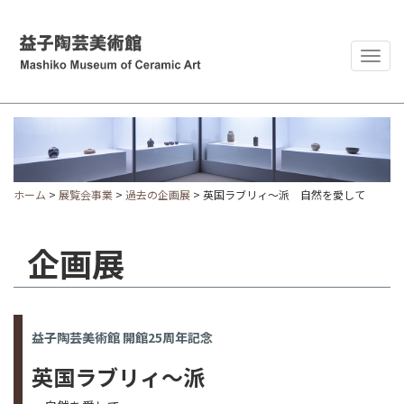
Togg
navig
ホーム
>
展覧会事業
>
過去の企画展
> 英国ラブリィ～派 自然を愛して
企画展
益子陶芸美術館 開館25周年記念
英国ラブリィ～派