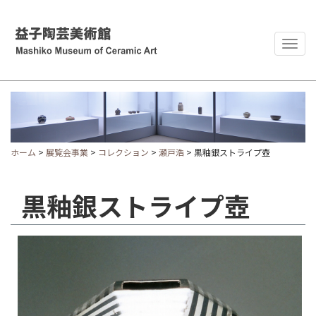
Togg
navig
ホーム
>
展覧会事業
>
コレクション
>
瀬戸浩
> 黒釉銀ストライプ壺
黒釉銀ストライプ壺